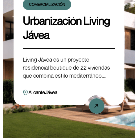
COMERCIALIZACIÓN
Urbanización Living
Jávea
Living Jávea es un proyecto
residencial boutique de 22 viviendas
que combina estilo mediterráneo,
sostenibilidad y confort. Con 22
viviendas únicas y una arquitectura
Alicante
Jávea
consciente, ofrece una experiencia de
vida serena y una inversión de alta
rentabilidad con la firma de Living
Inversiones.