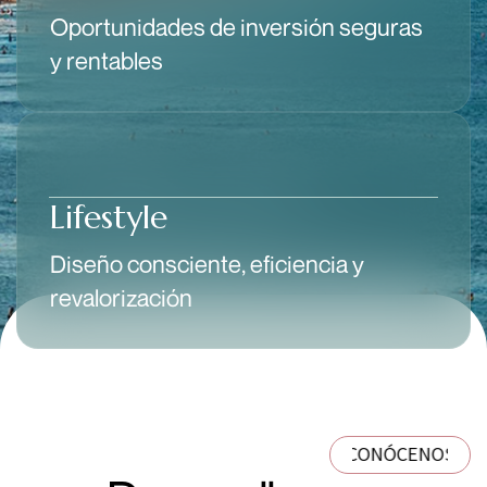
Oportunidades de inversión seguras
y rentables
Lifestyle
Diseño consciente, eficiencia y
revalorización
NÓCENOS
·
¿QUIENES SOMOS?
·
CONÓCENOS
·
¿QUIE