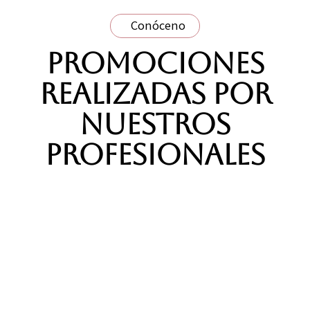
os
·
Conócenos
·
Conócenos
·
Conócenos
·
Conócen
Promociones
realizadas por
nuestros
profesionales