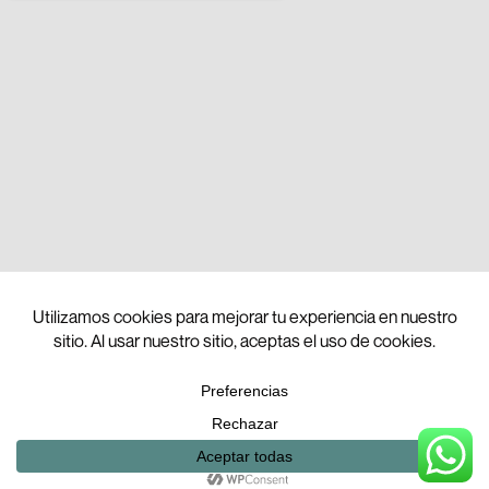
English
(
Inglés
)
Español