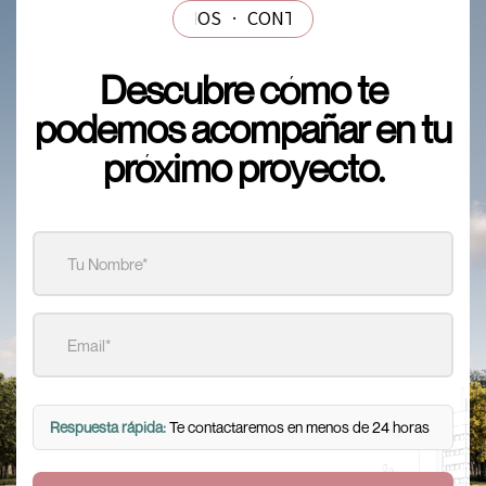
TANOS
·
CONTÁCTANOS
·
CONTÁCTANOS
·
CONTÁCT
Descubre cómo te
podemos acompañar en tu
próximo proyecto.
Respuesta rápida:
Te contactaremos en menos de 24 horas