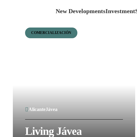
New Developments
Investment
COMERCIALIZACIÓN
Alicante
Jávea
Living Jávea